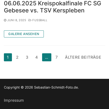
06.06.2025 Kreispokalfinale FC SG
Gebesee vs. TSV Kerspleben
JUNI 8, 2025
FUSSBALL
GALERIE ANSEHEN
Seitennummerierung
1
2
3
4
…
7
ÄLTERE BEITRÄGE
der
Beiträge
Copyright © 2026 Sebastian-Schmidt-Foto.de.
Impressum