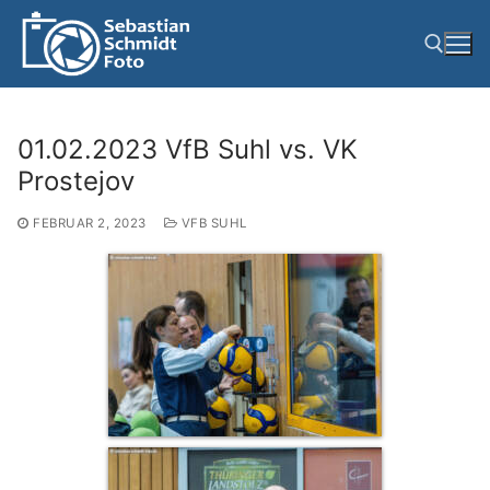
Zum
Inhalt
springen
Suchen nach:
01.02.2023 VfB Suhl vs. VK
Prostejov
FEBRUAR 2, 2023
VFB SUHL