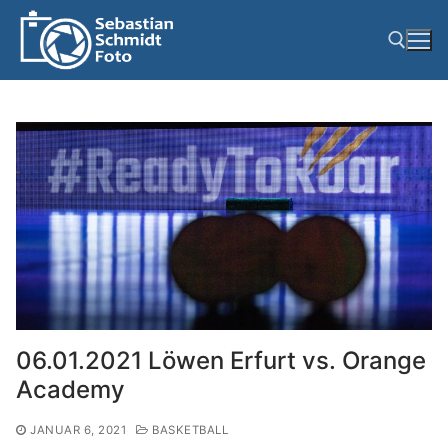
Zum
Inhalt
springen
Suchen nach:
06.01.2021 Löwen Erfurt vs. Orange
Academy
JANUAR 6, 2021
BASKETBALL